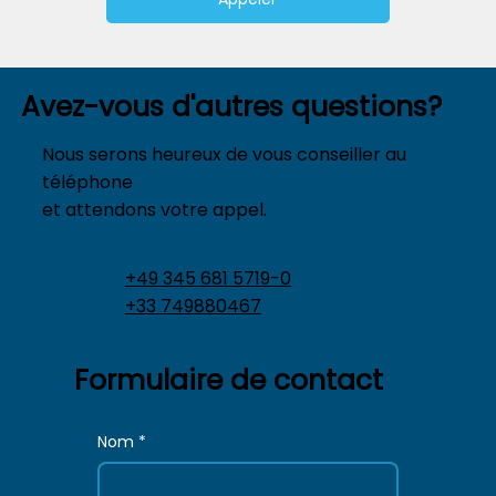
Avez-vous d'autres questions?
Nous serons heureux de vous conseiller au
téléphone
et attendons votre appel.
+49 345 681 5719-0
+33 749880467
Formulaire de contact
Nom
*