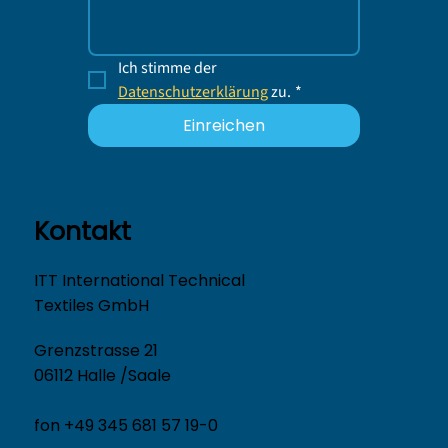
Ich stimme der 
Datenschutzerklärung
 zu.
*
Einreichen
Kontakt
ITT International Technical
Textiles GmbH
Grenzstrasse 21
06112 Halle /Saale
fon +49 345 681 57 19-0