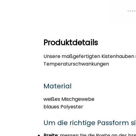
Produktdetails
Unsere maßgefertigten Kistenhauben sc
Temperaturschwankungen
Material
weißes Mischgewebe
blaues Polyester
Um die richtige Passform s
Breite
: messen Sie die Breite an der bre